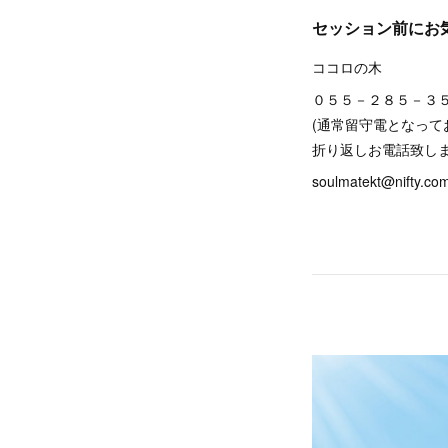
セッション前にお
ココロの木
０５５－２８５－３
(通常留守電となっ
折り返しお電話致しま
soulmatekt@nifty.co