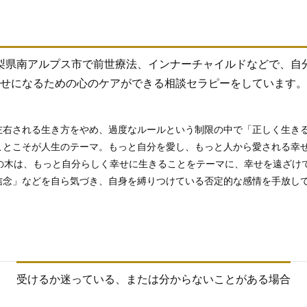
梨県南アルプス市で前世療法、インナーチャイルドなどで、自
せになるための心のケアができる相談セラピーをしています。
左右される生き方をやめ、過度なルールという制限の中で「正しく生き
ことこそが人生のテーマ。もっと自分を愛し、もっと人から愛される幸
ロの木は、もっと自分らしく幸せに生きることをテーマに、幸せを遠ざけ
信念」などを自ら気づき、自身を縛りつけている否定的な感情を手放し
受けるか迷っている、または分からないことがある場合