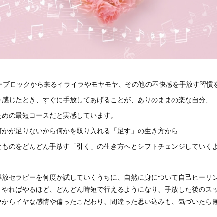
ギーブロックから来るイライラやモヤモヤ、その他の不快感を手放す習慣
を感じたとき、すぐに手放してあげることが、ありのままの楽な自分、
ための最短コースだと実感しています。
何かが足りないから何かを取り入れる「足す」の生き方から
なものをどんどん手放す「引く」の生き方へとシフトチェンジしていく
解放セラピーを何度か試していくうちに、自然に身について自己ヒーリ
、やればやるほど、どんどん時短で行えるようになり、手放した後のス
中からイヤな感情や偏ったこだわり、間違った思い込みも、気づいたら