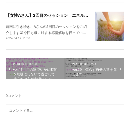
【女性Aさん】2回目のセッション エネルギーブロック解放セラピー
前回に引き続き、Aさんの2回目のセッションをご紹
介します😊今回も母に対する感情解放を行ってい…
2024.04.19 11:00
2018.06.30 07:23
2018.06.30 07:21
vor.41 この家でいかに時間
vor.39 焦らず自分の道を探
を無駄にしないで過ごして
します
行くかの方が大切なんで…
0
コメント