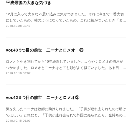
平成最後の大きな気づき
12月に入って大きな×2思い込みに気がつきました。それは今まで一番大切
にしていたもの。核のようになっていたもの。これに気がついたとき「ま…
2018.12.28 02:40
vor.43 5つ目の前世 二ーナとロメオ ③
ロメオと生き別れてから10年経過していました。ようやくロメオの消息が
つかめました。ロメオとニーナはとても顔がよく似ていました。ある日、…
2018.10.18 08:07
vor.42 5つ目の前世 ニーナとロメオ②
気を失ったニーナは牧師に助けられました。「子供が連れ去られたので助け
てほしい」と頼むと、「子供が連れ去られて外国に売られたり、金持ちの…
2018.10.15 06:00