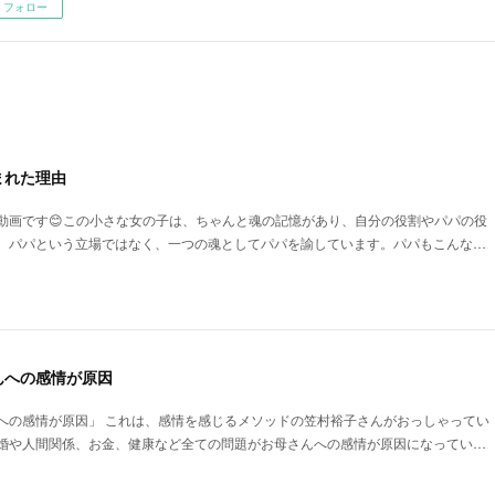
フォロー
まれた理由
動画です😊この小さな女の子は、ちゃんと魂の記憶があり、自分の役割やパパの役
。パパという立場ではなく、一つの魂としてパパを諭しています。パパもこんな…
んへの感情が原因
への感情が原因」 これは、感情を感じるメソッドの笠村裕子さんがおっしゃってい
婚や人間関係、お金、健康など全ての問題がお母さんへの感情が原因になってい…