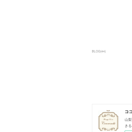
BLOG
(
44
)
コ
山梨
きる