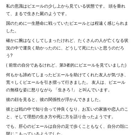
私の意識はピエールの少し上から見ている状態です。 頭を垂れ
て、まるで生きた屍のようです。
国のために一生懸命に戦っていたピエールとは程遠く感じられま
した。
確かに腕はなくしてしまったけれど、たくさんの人が亡くなる状
況の中で運良く助かったのに、どうして死にたいと思うのだろ
う?
( 前世の自分であるけれど、第3者的にピエールを見ていました)
何もかも諦めてしまったピエールを助けてくれた友人が気づき、
荒々しくピエールを引き摺って行きました。 友人は、ピエール
の無様な姿に怒りながら 「生きろ !」 と叫んでいます。
彼の顔を見ると、彼の関係性が浮かんできました。
彼とは戦の中で知り合って仲良くなり、お互いの家族や恋人のこ
と、そして理想の生き方や死に方を語り合ったようです。
でも、肝心のピエールは自分の足で歩くこともなく、自分の殻に
閉じこもっているようでした。